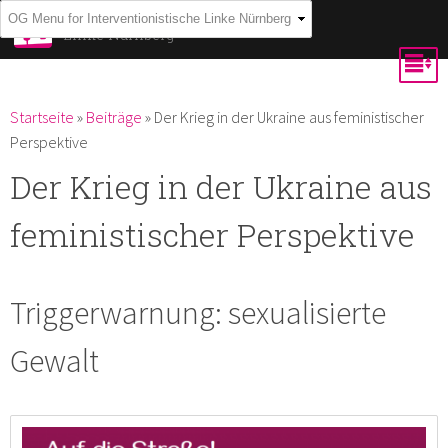
Direkt
Interventionistische
Linke Nürnberg
zum
Inhalt
Du bist hier
Startseite
»
Beiträge
»
Der Krieg in der Ukraine aus feministischer
Perspektive
Der Krieg in der Ukraine aus
feministischer Perspektive
Triggerwarnung: sexualisierte
Gewalt