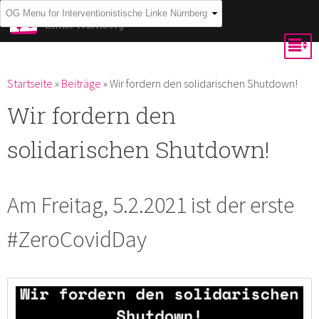
Direkt
Interventionistische
Linke Nürnberg
zum
Inhalt
Du bist hier
Startseite
»
Beiträge
»
Wir fordern den solidarischen Shutdown!
Wir fordern den
solidarischen Shutdown!
Am Freitag, 5.2.2021 ist der erste
#ZeroCovidDay