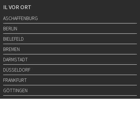
IL VOR ORT
ASCHAFFENBURG
BERLIN
BIELEFELD
BREMEN
DARMSTADT
DÜSSELDORF
FRANKFURT
GÖTTINGEN
GRAZ
HALLE
HAMBURG