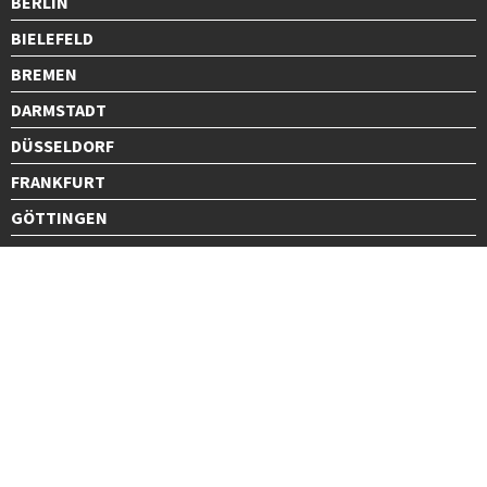
BERLIN
BIELEFELD
BREMEN
DARMSTADT
DÜSSELDORF
FRANKFURT
GÖTTINGEN
GRAZ
HALLE
HAMBURG
HANNOVER
HEIDELBERG
JENA