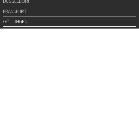
DÜSSELDORF
FRANKFURT
GÖTTINGEN
GRAZ
HALLE
HAMBURG
HANNOVER
HEIDELBERG
JENA
KARLSRUHE
KÖLN
LEIPZIG