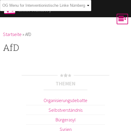
Direkt
Interventionistische
Linke Nürnberg
zum
Inhalt
Du bist hier
Startseite
»
AfD
AfD
THEMEN
Organisierungsdebatte
Selbstverständnis
Bürgerasyl
Syrien