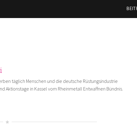
Direkt
BEIT
zum
Inhalt
i
terben täglich Menschen und die deutsche Rüstungsindustrie
sind Aktionstage in Kassel vom Rheinmetall Entwaffnen Bündnis.