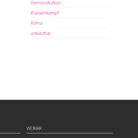
Demonstration
Klassenkampf
Klima
unkürzbar
WEIMAR